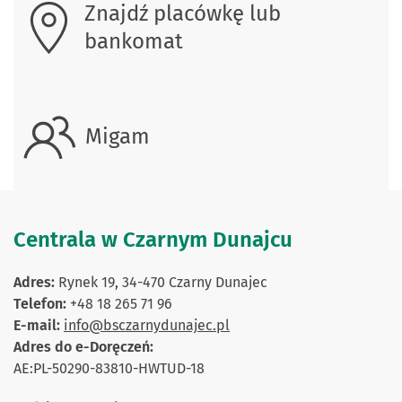
Znajdź placówkę lub
bankomat
Migam
Centrala w Czarnym Dunajcu
Adres:
Rynek 19, 34-470 Czarny Dunajec
Telefon:
+48 18 265 71 96
E-mail:
info@bsczarnydunajec.pl
Adres do e-Doręczeń:
AE:PL-50290-83810-HWTUD-18