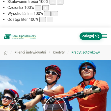
Skalowanie treści
100
%
Czcionka
100
%
Wysokość linii
100
%
Odstęp liter
100
%
Zaloguj się
Klienci indywidualni
Kredyty
Kredyt gotówkowy