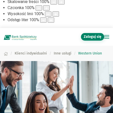
Skalowanie treści
100
%
Czcionka
100
%
Wysokość linii
100
%
Odstęp liter
100
%
Zaloguj się
Klienci indywidualni
Inne usługi
Western Union