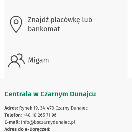
Znajdź placówkę lub
bankomat
Migam
Centrala w Czarnym Dunajcu
Adres:
Rynek 19, 34-470 Czarny Dunajec
Telefon:
+48 18 265 71 96
E-mail:
info@bsczarnydunajec.pl
Adres do e-Doręczeń: